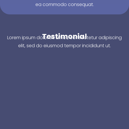
ea commodo consequat.
Testimonial
Lorem ipsum dolor sit amet, consectetur adipiscing
elit, sed do eiusmod tempor incididunt ut.