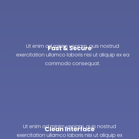
Ut enim ad minim veniam, quis nostrud
Fast & Secure
exercitation ullamco laboris nisi ut aliquip ex ea
commodo consequat.
Ut enim ad minim veniam, quis nostrud
Clean Interface
exercitation ullamco laboris nisi ut aliquip ex