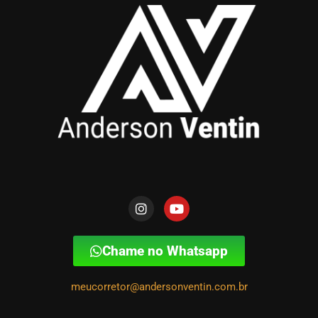
Chame no Whatsapp
meucorretor@andersonventin.com.br