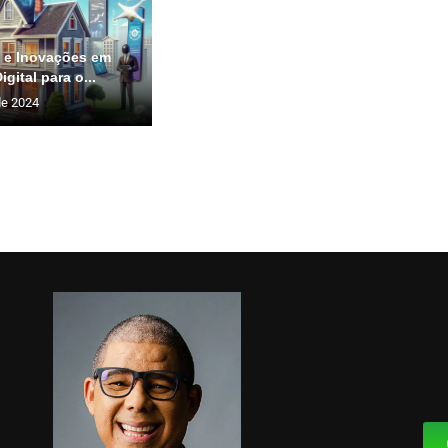
 e Inovações em
gital para o...
de 2024